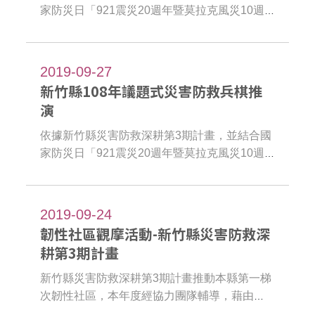
家防災日「921震災20週年暨莫拉克風災10週
年系列活動」，爰規劃辦理新竹縣鄉（鎮、
市）公所災害防救兵棋推演。目的為使本縣各
鄉（鎮、市）災害應變中心編組人員充分瞭解
2019-09-27
其任務職掌，並作縱向與橫向單位間溝通、協
新竹縣108年議題式災害防救兵棋推
調、分工的訓練，期使公所檢視防災應變工作
演
的問題或不足之處，爾後能加以改進。同時，
藉由災害規模設定，檢視各公所因應之防救災
依據新竹縣災害防救深耕第3期計畫，並結合國
資源是否充足，並期能進一步研擬相應對策。
家防災日「921震災20週年暨莫拉克風災10週
年系列活動」，爰規劃辦理新竹縣災害應變中
心「颱洪災害」議題式桌上型兵棋推演。藉由
大規模災害情境之兵推議題，探討與推演因應
2019-09-24
對策並培訓各單位協調與應變能力，嘗試找出
韌性社區觀摩活動-新竹縣災害防救深
可能面臨的問題或防災缺口，作為後續防災工
耕第3期計畫
作策進的依據。
新竹縣災害防救深耕第3期計畫推動本縣第一梯
次韌性社區，本年度經協力團隊輔導，藉由本
次觀摩活動將柯湖里韌性社區推動成果與經驗