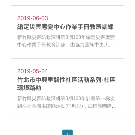
分享給本縣各鄉鎮市公所，推廣社區自主防災
精神，宣傳韌性社區理念，期能吸引各鄉鎮市
2019-06-03
各社區村里投入參與。
編定災害應變中心作業手冊教育訓練
新竹縣災害防救深耕第3期108年編定災害應變
中心作業手冊教育訓練，由協力團隊中央大學
辦理講授如何編定災害應變中心作業手冊，強
化各局處自主編定適合之災害應變中心作業內
規，增加本縣各類災害應變中心的開設運作效
2019-05-24
率。
竹北市中興里韌性社區活動系列-社區
環境踏勘
新竹縣災害防救深耕第3期108年計畫第一梯次
韌性社區環境踏勘活動(中興里)，由輔導團隊中
央大學帶領社區幹部、居民一同進行社區環境
踏勘，調查、分析社區容易致災地點、安全場
域、避難路線、避難收容所、社區資源點、需