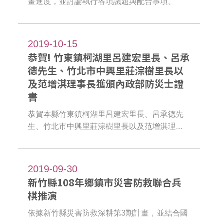
畫進度，並討論執行各項議題與配合事項。
2019-10-15
恭賀! 竹東鎮柯湖里呂建宏里長、呂承
德先生、竹北市中興里莊淙樹里長以
及范增淇理事長獲頒內政部防災士證
書
恭賀本縣竹東鎮柯湖里呂建宏里長、呂承德先
生、竹北市中興里莊淙樹里長以及范增淇理事
長獲頒內政部防災士證書，成為本縣第一梯次
民間取得防災士資格者，藉由災害防救深耕計
畫推動培訓韌性社區防災士，其參與內政部舉
2019-09-30
辦之二日培訓課程，並參加認證考試及格，日
新竹縣108年鄉鎮市災害防救聯合兵
後將擔負起推廣韌性社區、強化社區鄰里自
棋推演
救、防災之責任。
依據新竹縣災害防救深耕第3期計畫，並結合國