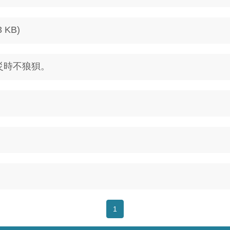
KB)
災時不狼狽。
1