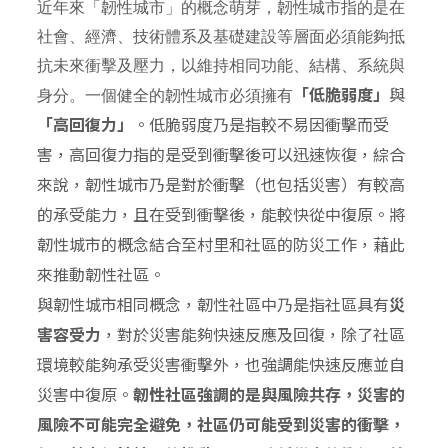
近年來「韌性城市」的概念萌芽，韌性城市指的是在
社會、經濟、技術體系及基礎建設等層面必須能夠抵
抗未來衝擊及壓力，以維持相同功能、結構、系統與
「低脆弱度」
與
身分。一個健全的韌性城市必須擁有
「高回復力」
。低脆弱度乃是指較不易因衝擊而受
害，高回復力指的是受到衝擊後可以迅速恢復，綜合
來說，韌性城市乃是對於衝擊（也包括災害）有較高
的承受能力，且在受到衝擊後，能較快從中復原。將
韌性城市的概念結合至村里和社區的防災工作，藉此
來推動韌性社區。
與韌性城市相同概念，韌性社區中乃是指社區具有
災
害容受力
，對於災害能夠快速反應及回復，除了社區
環境較能夠承受災害衝擊外，也強調能快速反應並自
災害中復原。
韌性社區強調的是與風險共存，災害的
風險不可能完全避免，社區仍可能受到災害的衝擊，