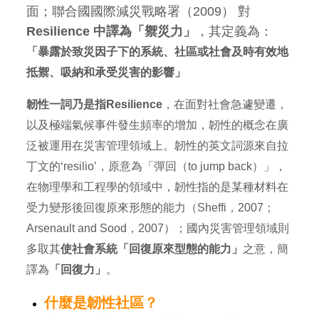
面；聯合國國際減災戰略署（2009） 對
Resilience 中譯為「禦災力」
，其定義為：
「暴露於致災因子下的系統、社區或社會及時有效地
抵禦、吸納和承受災害的影響」
韌性一詞乃是指Resilience
，在面對社會急遽變遷，
以及極端氣候事件發生頻率的增加，韌性的概念在廣
泛被運用在災害管理領域上。韌性的英文詞源來自拉
丁文的‘resilio’，原意為「彈回（to jump back）」，
在物理學和工程學的領域中，韌性指的是某種材料在
受力變形後回復原來形態的能力（Sheffi，2007；
Arsenault and Sood，2007）；國內災害管理領域則
多取其
使社會系統「回復原來型態的能力」
之意，簡
譯為
「回復力」
。
什麼
是韌性社區？