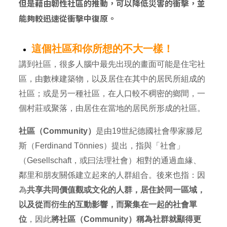
但是藉由韌性社區的推動，可以降低災害的衝擊，並
能夠較迅速從衝擊中復原。
這個社區和你所想的不大一樣！
講到社區，很多人腦中最先出現的畫面可能是住宅社
區，由數棟建築物，以及居住在其中的居民所組成的
社區；或是另一種社區，在人口較不稠密的鄉間，一
個村莊或聚落，由居住在當地的居民所形成的社區。
社區（Community）
是由19世紀德國社會學家滕尼
斯（Ferdinand Tönnies）提出，指與「社會」
（Gesellschaft，或曰法理社會）相對的通過血緣、
鄰里和朋友關係建立起來的人群組合。後來也指：因
為
共享共同價值觀或文化的人群，居住於同一區域，
以及從而衍生的互動影響，而聚集在一起的社會單
位
，因此
將社區（Community）稱為社群就顯得更