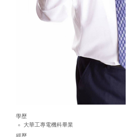
學歷
大華工專電機科畢業
經歷