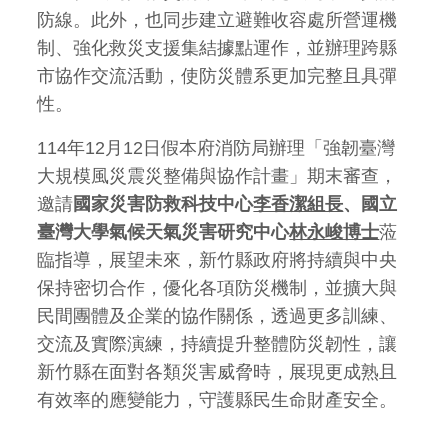
防線。此外，也同步建立避難收容處所營運機
制、強化救災支援集結據點運作，並辦理跨縣
市協作交流活動，使防災體系更加完整且具彈
性。
114年12月12日假本府消防局辦理「強韌臺灣
大規模風災震災整備與協作計畫」期末審查，
邀請
國家災害防救科技中心
李香潔組長
、國立
臺灣大學氣候天氣災害研究中心
林永峻博士
蒞
臨指導，展望未來，新竹縣政府將持續與中央
保持密切合作，優化各項防災機制，並擴大與
民間團體及企業的協作關係，透過更多訓練、
交流及實際演練，持續提升整體防災韌性，讓
新竹縣在面對各類災害威脅時，展現更成熟且
有效率的應變能力，守護縣民生命財產安全。