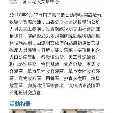
地點：
湖口老人文康中心
於110年9月27日輔導湖口鄉公所辦理開設避難
收容所實際演練，由各公所社會課長帶領公所
人員與志工參演，設置演練說明官由社會課課
長擔任，演練形式以依規劃解說動線與功能服
務設施站別，由說明官依序向縣府指導長官及
觀摩人員導覽收容所功能，演練主要項目包含
入口防疫管制、行動派出所、民眾登記編管、
聯合諮詢服務、物資發放、物資儲放、家庭收
容寢區、單身男性收容寢區、單身女性收容寢
區、寵物收容區、用餐區、熱食烹煮區、垃圾
放置區、廁所沐浴區等多項，演練結束後隨即
召開檢討交流會。
活動相冊